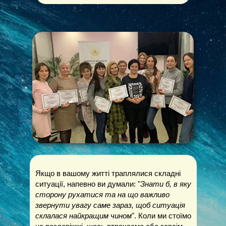
Якщо в вашому житті траплялися складні
ситуації, напевно ви думали: "
Знати б, в яку
сторону рухатися та на що важливо
звернути увагу саме зараз, щоб ситуація
склалася
найкращим чином
". Коли ми стоїмо