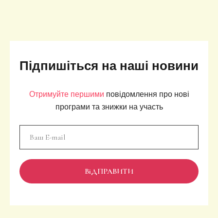
+380 67 729 56 72
-
Керівництво
Підпишіться на наші новини
logosaum@gmail.com
Отримуйте першими
повідомлення про нові
програми та знижки на участь
ВіДПРАВИТИ