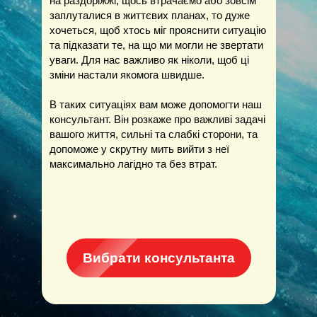
на раздоріжжі, щось втрачаємо або зовсім
заплуталися в життєвих планах, то дуже
хочеться, щоб хтось міг прояснити ситуацію
та підказати те, на що ми могли не звертати
уваги. Для нас важливо як ніколи, щоб ці
зміни настали якомога швидше.
В таких ситуаціях вам може допомогти наш
консультант. Він розкаже про важливі задачі
вашого життя, сильні та слабкі сторони, та
допоможе у скрутну мить вийти з неї
максимально лагідно та без втрат.
Вибрати консультанта