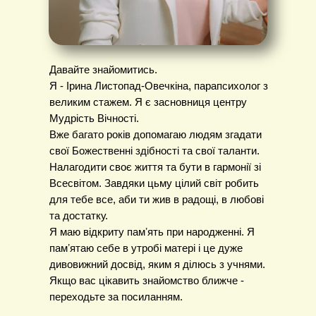
Давайте знайомитись.
Я - Ірина Листопад-Овечкіна, парапсихолог з
великим стажем. Я є засновниця центру
Мудрість Вічності.
Вже багато років допомагаю людям згадати
свої Божественні здібності та свої таланти.
Налагодити своє життя та бути в гармонії зі
Всесвітом. Завдяки цьму цілий світ робить
для тебе все, аби ти жив в радощі, в любові
та достатку.
Я маю відкриту памʼять при народженні. Я
памʼятаю себе в утробі матері і це дуже
дивовижний досвід, яким я ділюсь з учнями.
Якщо вас цікавить знайомство ближче -
переходьте за посиланням.